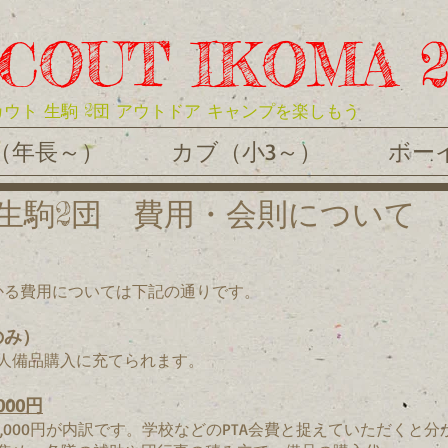
COUT IKOMA 
ウト 生駒 2団 アウトドア キャンプを楽しもう
（年長～）
カブ（小3～）
ボー
生駒2団 費用・会則について
かる費用については下記の通りです。
のみ）
人備品購入に充てられます。
000円
5,000円が内訳です。
学校などのPTA会費と捉えていただくと分