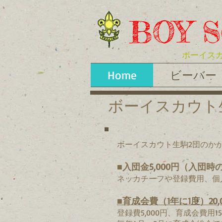
BOY S
ボーイスカ
Home
ビーバー
ボーイスカウト
ボーイスカウト生駒2団のか
■入団金5,000円（入団時
ネッカチーフや登録費用、個
■育成会費（1年に1度）20,
登録費5,000円、育成会費用1