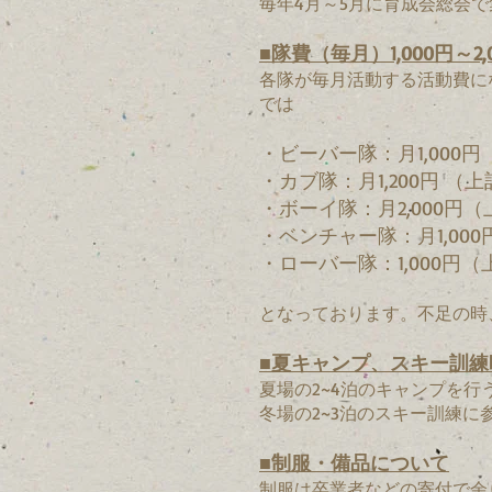
毎年4月～5月に育成会総会
■隊費（毎月）1,000円～2,
各隊が毎月活動する活動費に
では
・ビーバー隊：月1,000
・カブ隊：月1,200円 （
・ボーイ隊：月2,000円
・ベンチャー隊：月1,000
・ローバー隊：1,000円（
となっております。不足の時
■夏キャンプ、スキー訓練
夏場の2~4泊のキャンプを行
冬場の2~3泊のスキー訓練に
■制服・備品について
制服は卒業者などの寄付で余