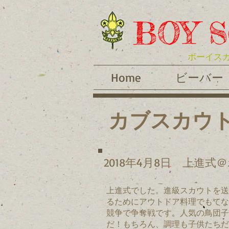
BOY S
ボーイスカ
Home
ビーバー
カブスカウト
2018年4月8日
上進式＠
上進式でした。進級スカウトを送
るためにアウトドア料理でもてな
競争で争奪戦です。人気の鳥団子
だ！もちろん、調理も子供たちだ