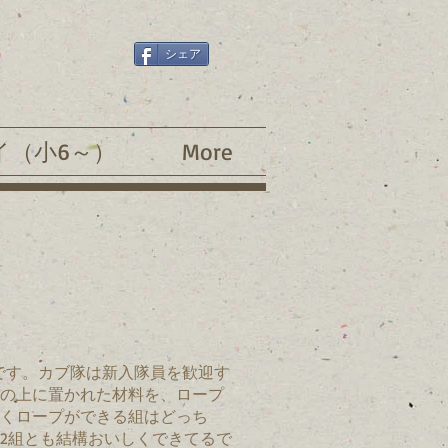
2
シェア
イ（小6～）
More
ト
です。カブ隊は新入隊員を歓迎す
の上に置かれた材料を、ロープ
くロープができる組はどっち
2組とも結構おいしくできてるで